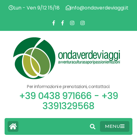
Lun - Ven 9/12 15/18
info@ondaverdeviaggi.it
AVV
O
CU
SA
PAS
V
EMO
Per informazioni e prenotazioni, contattaci:
V
+39 0438 971666 - +39
3391329568
MENU