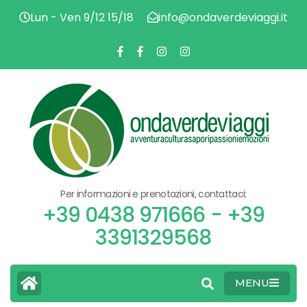
Lun - Ven 9/12 15/18
info@ondaverdeviaggi.it
AVV
O
CU
SA
PAS
V
EMO
Per informazioni e prenotazioni, contattaci:
V
+39 0438 971666 - +39
3391329568
MENU