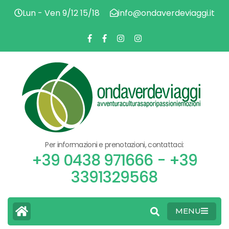
Lun - Ven 9/12 15/18
info@ondaverdeviaggi.it
AVV
O
CU
SA
PAS
V
EMO
Per informazioni e prenotazioni, contattaci:
V
+39 0438 971666 - +39
3391329568
MENU