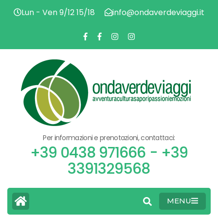
Lun - Ven 9/12 15/18
info@ondaverdeviaggi.it
AVV
O
CU
SA
PAS
V
EMO
Per informazioni e prenotazioni, contattaci:
V
+39 0438 971666 - +39
3391329568
MENU