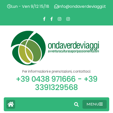
Lun - Ven 9/12 15/18
info@ondaverdeviaggi.it
AVV
O
CU
SA
PAS
V
EMO
Per informazioni e prenotazioni, contattaci:
V
+39 0438 971666 - +39
3391329568
MENU