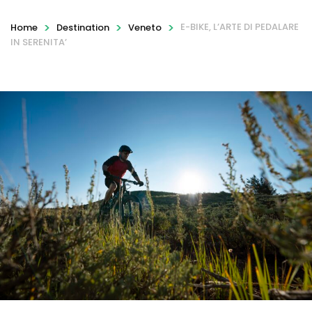
>
>
>
E-BIKE, L’ARTE DI PEDALARE
Home
Destination
Veneto
IN SERENITA’