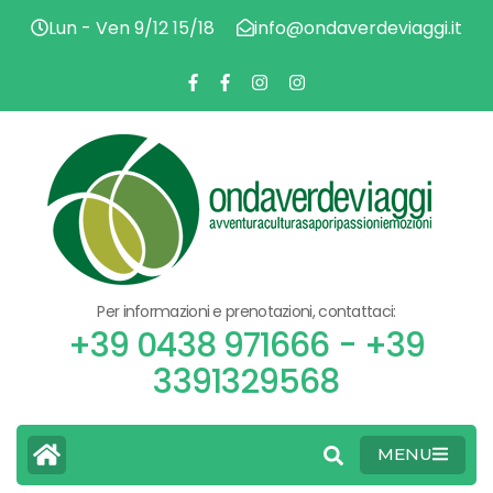
Lun - Ven 9/12 15/18
info@ondaverdeviaggi.it
AVV
O
CU
SA
PAS
V
EMO
Per informazioni e prenotazioni, contattaci:
V
+39 0438 971666 - +39
3391329568
MENU