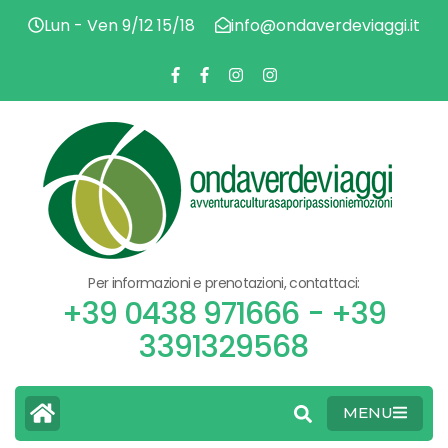
Lun - Ven 9/12 15/18
info@ondaverdeviaggi.it
AVV
O
CU
SA
PAS
V
EMO
Per informazioni e prenotazioni, contattaci:
V
+39 0438 971666 - +39
3391329568
MENU